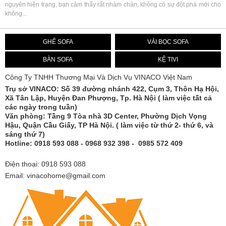
nguyên hiện trạng, bạn cảm thấy rất nhàm chán, không có sự đột phá mới cho
không...
GHẾ SOFA
VẢI BỌC SOFA
BÀN SOFA
KỆ TIVI
Công Ty TNHH Thương Mại Và Dịch Vụ VINACO Việt Nam
Trụ sở
VINACO
: Số 39 đường nhánh 422, Cụm 3, Thôn Hạ Hội,
Xã Tân Lập, Huyện Đan Phượng, Tp. Hà Nội ( làm việc tất cả
các ngày trong tuần)
Văn phòng: Tầng 9 Tòa nhà 3D Center, Phường Dịch Vọng
Hậu, Quận Cầu Giấy, TP Hà Nội. ( làm việc từ thứ 2- thứ 6, và
sáng thứ 7)
Hotline: 0918 593 088 - 0968 932 398 - 0985 572 409
Điện thoại: 0918 593 088
Email: vinacohome@gmail.com