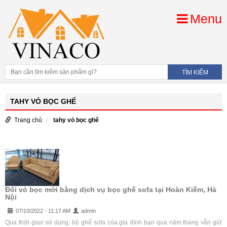
Menu
TAHY VỎ BỌC GHẾ
Trang chủ
tahy vỏ bọc ghế
Đổi vỏ bọc mới bằng dịch vụ bọc ghế sofa tại Hoàn Kiếm, Hà
Nội
07/10/2022 - 11:17 AM
admin
Qua thời gian sử dụng, bộ ghế sofa của gia đình bạn qua năm tháng vẫn giữ