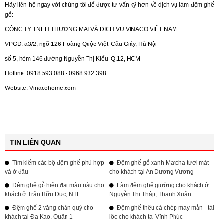
Hãy liên hệ ngay với chúng tôi để được tư vấn kỹ hơn về dịch vụ làm đệm ghế
gỗ:
CÔNG TY TNHH THƯƠNG MẠI VÀ DỊCH VỤ VINACO VIỆT NAM
VPGD: a3/2, ngõ 126 Hoàng Quộc Việt, Cầu Giấy, Hà Nội
số 5, hẻm 146 đường Nguyễn Thị Kiểu, Q.12, HCM
Hotline: 0918 593 088 - 0968 932 398
Website: Vinacohome.com
TIN LIÊN QUAN
Tìm kiếm các bộ đệm ghế phù hợp
Đệm ghế gỗ xanh Matcha tươi mát
và ở đâu
cho khách tại An Dương Vương
Đệm ghế gỗ hiện đại màu nâu cho
Làm đệm ghế giường cho khách ở
khách ở Trần Hữu Dực, NTL
Nguyễn Thị Thập, Thanh Xuân
Đệm ghế 2 văng chân quỳ cho
Đệm ghế thêu cá chép may mắn - tài
khách tại Đa Kao, Quận 1
lộc cho khách tại Vĩnh Phúc