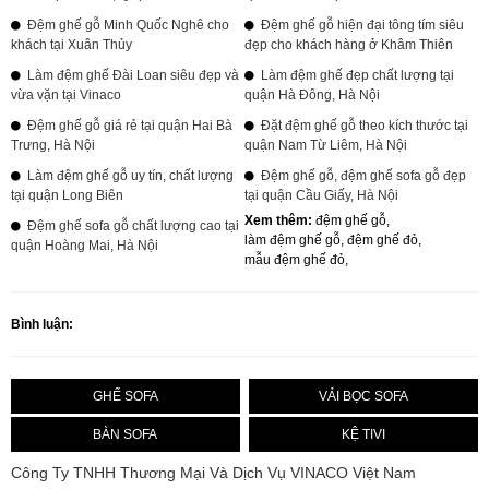
Đệm ghế gỗ Minh Quốc Nghê cho
Đệm ghế gỗ hiện đại tông tím siêu
khách tại Xuân Thủy
đẹp cho khách hàng ở Khâm Thiên
Làm đệm ghế Đài Loan siêu đẹp và
Làm đệm ghế đẹp chất lượng tại
vừa vặn tại Vinaco
quận Hà Đông, Hà Nội
Đệm ghế gỗ giá rẻ tại quận Hai Bà
Đặt đệm ghế gỗ theo kích thước tại
Trưng, Hà Nội
quận Nam Từ Liêm, Hà Nội
Làm đệm ghế gỗ uy tín, chất lượng
Đệm ghế gỗ, đệm ghế sofa gỗ đẹp
tại quận Long Biên
tại quận Cầu Giấy, Hà Nội
Xem thêm:
đệm ghế gỗ
,
Đệm ghế sofa gỗ chất lượng cao tại
làm đệm ghế gỗ
,
đệm ghế đỏ
,
quận Hoàng Mai, Hà Nội
mẫu đệm ghế đỏ
,
Bình luận:
GHẾ SOFA
VẢI BỌC SOFA
BÀN SOFA
KỆ TIVI
Công Ty TNHH Thương Mại Và Dịch Vụ VINACO Việt Nam