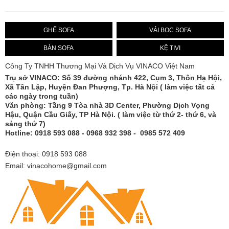
GHẾ SOFA
VẢI BỌC SOFA
BÀN SOFA
KỆ TIVI
Công Ty TNHH Thương Mại Và Dịch Vụ VINACO Việt Nam
Trụ sở
VINACO
: Số 39 đường nhánh 422, Cụm 3, Thôn Hạ Hội,
Xã Tân Lập, Huyện Đan Phượng, Tp. Hà Nội ( làm việc tất cả
các ngày trong tuần)
Văn phòng: Tầng 9 Tòa nhà 3D Center, Phường Dịch Vọng
Hậu, Quận Cầu Giấy, TP Hà Nội. ( làm việc từ thứ 2- thứ 6, và
sáng thứ 7)
Hotline: 0918 593 088 - 0968 932 398 - 0985 572 409
Điện thoại: 0918 593 088
Email: vinacohome@gmail.com