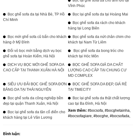
Bọc lại ghế sofa da cho anh Đô tại
Vĩnh Phúc
Bọc ghế sofa da tại Nhà Bè, TP Hồ
Bọc lại ghế sofa da tại Hoàng Mai
Chí Minh
Bọc ghế sofa da rách cho khách
hàng tại Long Biên
Bọc mới ghế sofa cũ bẩn cho khách
Bọc ghế sofa da nứt chân chim cho
hàng ở Mỹ Đình
khách tại Nam Từ Liêm
Đổi vỏ bọc mới bằng dịch vụ bọc
Bọc ghế sofa da bong tróc cho
ghế sofa tại Hoàn Kiếm, Hà Nội
khách tại Hóc Môn
DỊCH VỤ BỌC MỚI GHẾ SOFA DA
BỌC GHẾ SOFA GIẢ DA CHẤT
CAO CẤP TẠI THANH XUÂN HÀ NỘI
LƯỢNG CAO CẤP TẠI CHUNG CƯ
MD COMPLEX
SIÊU ƯU ĐÃI BỌC GHẾ SOFA ĐƠN
BỌC GHẾ SOFA DA ĐẸP, GIÁ RẺ
BẰNG DA TẠI THÁI NGUYÊN
TẠI TIMECITY
Bọc ghế sofa da công nghiệp bền
Bọc lại ghế sofa da thật chất lượng
đẹp tại quận Thanh Xuân, Hà Nội
cao tại Ba Đình, Hà Nội
Xem thêm:
#bocsofa
,
#bocghetainha
,
Bọc lại ghế sofa da tân cổ điển cho
#bocsofagiare
,
#bocghe
,
#bocsofada
,
khách hàng tại Lê Văn Lương
Bình luận: