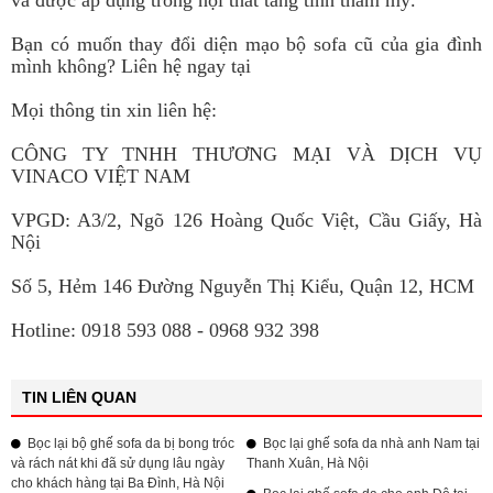
và được áp dụng trong nội thất tăng tính thẩm mỹ.
Bạn có muốn thay đổi diện mạo bộ sofa cũ của gia đình
mình không? Liên hệ ngay tại
Mọi thông tin xin liên hệ:
CÔNG TY TNHH THƯƠNG MẠI VÀ DỊCH VỤ
VINACO VIỆT NAM
VPGD: A3/2, Ngõ 126 Hoàng Quốc Việt, Cầu Giấy, Hà
Nội
Số 5, Hẻm 146 Đường Nguyễn Thị Kiểu, Quận 12, HCM
Hotline: 0918 593 088 - 0968 932 398
TIN LIÊN QUAN
Bọc lại bộ ghế sofa da bị bong tróc
Bọc lại ghế sofa da nhà anh Nam tại
và rách nát khi đã sử dụng lâu ngày
Thanh Xuân, Hà Nội
cho khách hàng tại Ba Đình, Hà Nội