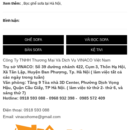
Xem thêm:
,
Bọc ghế sofa tại Hà Nội
,
Bình luận:
GHẾ SOFA
VẢI BỌC SOFA
BÀN SOFA
KỆ TIVI
Công Ty TNHH Thương Mại Và Dịch Vụ VINACO Việt Nam
Trụ sở
VINACO
: Số 39 đường nhánh 422, Cụm 3, Thôn Hạ Hội,
Xã Tân Lập, Huyện Đan Phượng, Tp. Hà Nội ( làm việc tất cả
các ngày trong tuần)
Văn phòng: Tầng 9 Tòa nhà 3D Center, Phường Dịch Vọng
Hậu, Quận Cầu Giấy, TP Hà Nội. ( làm việc từ thứ 2- thứ 6, và
sáng thứ 7)
Hotline: 0918 593 088 - 0968 932 398 - 0985 572 409
Điện thoại: 0918 593 088
Email: vinacohome@gmail.com