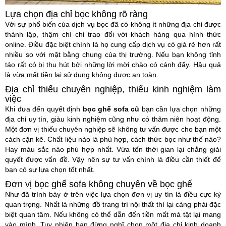
Lựa chọn địa chỉ bọc không rõ ràng
Với sự phổ biến của dịch vụ bọc đã có không ít những địa chỉ được
thành lập, thậm chí chỉ trao đổi với khách hàng qua hình thức
online. Điều đặc biệt chính là họ cung cấp dịch vụ có giá rẻ hơn rất
nhiều so với mặt bằng chung của thị trường. Nếu bạn không tỉnh
táo rất có bị thu hút bởi những lời mời chào có cánh đấy. Hậu quả
là vừa mất tiền lại sử dụng không được an toàn.
Địa chỉ thiếu chuyên nghiệp, thiếu kinh nghiệm làm
việc
Khi đưa đến quyết định
bọc ghế sofa cũ
bạn cần lựa chọn những
địa chỉ uy tín, giàu kinh nghiệm cũng như có thâm niên hoạt động.
Một đơn vị thiếu chuyên nghiệp sẽ không tư vấn được cho bạn một
cách cặn kẽ. Chất liệu nào là phù hợp, cách thức bọc như thế nào?
Hay màu sắc nào phù hợp nhất. Vừa tốn thời gian lại chẳng giải
quyết được vấn đề. Vậy nên sự tư vấn chính là điều cần thiết để
bạn có sự lựa chọn tốt nhất.
Đơn vị bọc ghế sofa không chuyên về bọc ghế
Như đã trình bày ở trên việc lựa chọn đơn vị uy tín là điều cực kỳ
quan trọng. Nhất là những đồ trang trí nội thất thì lại càng phải đặc
biệt quan tâm. Nếu không có thể dẫn đến tiền mất mà tật lại mang
vào mình. Tuy nhiên bạn đừng nghĩ chọn một địa chỉ kinh doanh