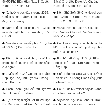
50x50 Phổ Biến Hiện Nay: Bí Quyết
Sắc & Chất Liệu Được Ưa Chuộng –
Nâng Tầm Không Gian
Nâng Tầm Không Gian Sống
Xu hướng bọc đầu giường 2025:
Nệm Ghế Sofa Gỗ Cho Người Lớn
Chất liệu, màu sắc và phong cách
Tuổi: Chọn Độ Cứng – Mềm Ra Sao
được ưa chuộng
Để Tốt Cho Sức Khỏe?
Đệm ghế gỗ bọc da giá rẻ – Có nên
Vì Sao Khách Hàng Ưa Chuộng
mua không? Phân tích ưu nhược điểm
Dịch Vụ Bọc Ghế Sofa Với Vải Nhập
chi tiết
Khẩu Cao Cấp?
Màu da sofa nào dễ phối đồ nội thất
Các loại vải may sofa phổ biến nhất
nhất? Gợi ý từ chuyên gia
hiện nay: Lựa chọn nào phù hợp cho
ngôi nhà của bạn?
Đệm ghế gỗ bọc da hay vải nỉ: Lựa
Bọc Đầu Giường - Bí Quyết Biến
chọn nào tối ưu cho không gian sống
Phòng Ngủ Thành Nơi Sang Trọng,
của bạn?
Đẳng Cấp
3 Mẫu Đệm Ghế Gỗ Phòng Khách
Chất Liệu Bọc Sofa và Ảnh Hưởng
Đẹp Độc Đáo, Phù Hợp Mọi Phong
Đến Nhiệt Độ Không Gian Sống (Mùa
Cách Nội Thất
Hè/Mùa Đông)
Cách Chọn Đệm Ghế Phù Hợp Với
Da PU, da Microfiber hay da Nano?
Từng Loại Gỗ Tự Nhiên
Chất liệu nào bền nhất?
Tự Làm Nệm Ngồi Bệt Từ Vải Bọc
5 lý do vải bọc sofa Soho Bỉ được
Dư: Đơn Giản, Tiết Kiệm & Độc Đáo!
ưa chuộng tại các căn hộ cao cấp