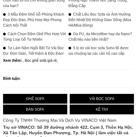
chọn nào tối ưu cho không gian sống
Phòng Ngủ Thành Nơi Sang Trọng,
của bạn?
Đẳng Cấp
3 Mẫu Đệm Ghế Gỗ Phòng Khách
Chất Liệu Bọc Sofa và Ảnh Hưởng
Đẹp Độc Đáo, Phù Hợp Mọi Phong
Đến Nhiệt Độ Không Gian Sống (Mùa
Cách Nội Thất
Hè/Mùa Đông)
Cách Chọn Đệm Ghế Phù Hợp Với
Da PU, da Microfiber hay da Nano?
Từng Loại Gỗ Tự Nhiên
Chất liệu nào bền nhất?
Tự Làm Nệm Ngồi Bệt Từ Vải Bọc
5 lý do vải bọc sofa Soho Bỉ được
Dư: Đơn Giản, Tiết Kiệm & Độc Đáo!
ưa chuộng tại các căn hộ cao cấp
Xem thêm:
,
Bọc ghế sofa giá rẻ
,
Bình luận:
GHẾ SOFA
VẢI BỌC SOFA
BÀN SOFA
KỆ TIVI
Công Ty TNHH Thương Mại Và Dịch Vụ VINACO Việt Nam
Trụ sở
VINACO
: Số 39 đường nhánh 422, Cụm 3, Thôn Hạ Hội,
Xã Tân Lập, Huyện Đan Phượng, Tp. Hà Nội ( làm việc tất cả