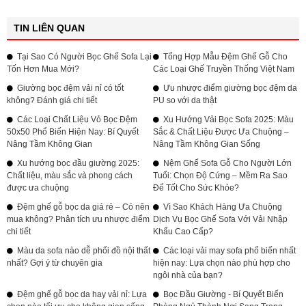
TIN LIÊN QUAN
Tại Sao Có Người Bọc Ghế Sofa Lại
Tổng Hợp Mẫu Đệm Ghế Gỗ Cho
Tốn Hơn Mua Mới?
Các Loại Ghế Truyền Thống Việt Nam
Giường bọc đệm vải nỉ có tốt
Ưu nhược điểm giường bọc đệm da
không? Đánh giá chi tiết
PU so với da thật
Các Loại Chất Liệu Vỏ Bọc Đệm
Xu Hướng Vải Bọc Sofa 2025: Màu
50x50 Phổ Biến Hiện Nay: Bí Quyết
Sắc & Chất Liệu Được Ưa Chuộng –
Nâng Tầm Không Gian
Nâng Tầm Không Gian Sống
Xu hướng bọc đầu giường 2025:
Nệm Ghế Sofa Gỗ Cho Người Lớn
Chất liệu, màu sắc và phong cách
Tuổi: Chọn Độ Cứng – Mềm Ra Sao
được ưa chuộng
Để Tốt Cho Sức Khỏe?
Đệm ghế gỗ bọc da giá rẻ – Có nên
Vì Sao Khách Hàng Ưa Chuộng
mua không? Phân tích ưu nhược điểm
Dịch Vụ Bọc Ghế Sofa Với Vải Nhập
chi tiết
Khẩu Cao Cấp?
Màu da sofa nào dễ phối đồ nội thất
Các loại vải may sofa phổ biến nhất
nhất? Gợi ý từ chuyên gia
hiện nay: Lựa chọn nào phù hợp cho
ngôi nhà của bạn?
Đệm ghế gỗ bọc da hay vải nỉ: Lựa
Bọc Đầu Giường - Bí Quyết Biến