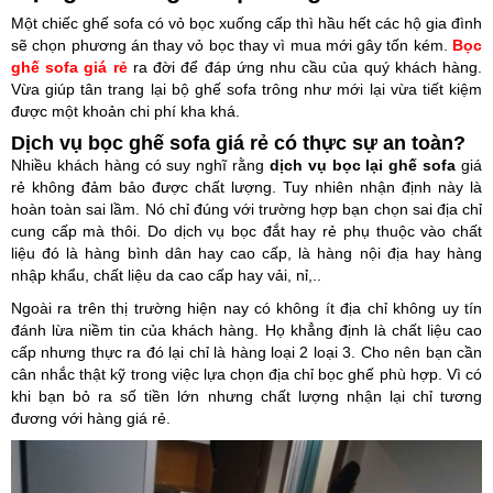
Một chiếc ghế sofa có vỏ bọc xuống cấp thì hầu hết các hộ gia đình
sẽ chọn phương án thay vỏ bọc thay vì mua mới gây tốn kém.
Bọc
ghế sofa giá rẻ
ra đời để đáp ứng nhu cầu của quý khách hàng.
Vừa giúp tân trang lại bộ ghế sofa trông như mới lại vừa tiết kiệm
được một khoản chi phí kha khá.
Dịch vụ bọc ghế sofa giá rẻ có thực sự an toàn?
Nhiều khách hàng có suy nghĩ rằng
dịch vụ bọc lại ghế sofa
giá
rẻ không đảm bảo được chất lượng. Tuy nhiên nhận định này là
hoàn toàn sai lầm. Nó chỉ đúng với trường hợp bạn chọn sai địa chỉ
cung cấp mà thôi. Do dịch vụ bọc đắt hay rẻ phụ thuộc vào chất
liệu đó là hàng bình dân hay cao cấp, là hàng nội địa hay hàng
nhập khẩu, chất liệu da cao cấp hay vải, nỉ,..
Ngoài ra trên thị trường hiện nay có không ít địa chỉ không uy tín
đánh lừa niềm tin của khách hàng. Họ khẳng định là chất liệu cao
cấp nhưng thực ra đó lại chỉ là hàng loại 2 loại 3. Cho nên bạn cần
cân nhắc thật kỹ trong việc lựa chọn địa chỉ bọc ghế phù hợp. Vì có
khi bạn bỏ ra số tiền lớn nhưng chất lượng nhận lại chỉ tương
đương với hàng giá rẻ.