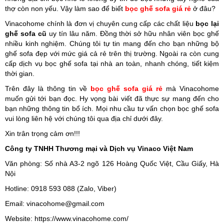
thợ còn non yếu. Vậy làm sao để biết
bọc ghế sofa giá rẻ
ở đâu?
Vinacohome chính là đơn vị chuyên cung cấp các chất liệu
bọc lại
ghế sofa cũ
uy tín lâu năm. Đồng thời sở hữu nhân viên bọc ghế
nhiều kinh nghiệm. Chúng tôi tự tin mang đến cho bạn những bộ
ghế sofa đẹp với mức giá cả rẻ trên thị trường. Ngoài ra còn cung
cấp dịch vụ bọc ghế sofa tại nhà an toàn, nhanh chóng, tiết kiệm
thời gian.
Trên đây là thông tin về
bọc ghế sofa giá rẻ
mà Vinacohome
muốn gửi tới bạn đọc. Hy vọng bài viết đã thực sự mang đến cho
bạn những thông tin bổ ích. Mọi nhu cầu tư vấn chọn bọc ghế sofa
vui lòng liên hệ với chúng tôi qua địa chỉ dưới đây.
Xin trân trọng cảm ơn!!!
Công ty TNHH Thương mại và Dịch vụ Vinaco Việt Nam
Văn phòng: Số nhà A3-2 ngõ 126 Hoàng Quốc Việt, Cầu Giấy, Hà 
Nội
Hotline: 0918 593 088 (Zalo, Viber)
Email: vinacohome@gmail.com
Website: https://www.vinacohome.com/