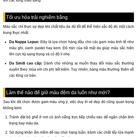
với các tông màu sáng.
Tối ưu hóa trải nghiệm bằng
chất liệu da cao cấp
Màu sắc chỉ thực sự đẹp khi chất liệu da đủ tốt để thể hiện sắc độ đó một cách
trung thực nhất.
Da Nappa Lepus:
Đây là lựa chọn hàng đầu cho các gam màu tinh tế như
màu ghi, xanh pastel hay kem. Độ mịn của bề mặt da giúp màu sắc hiện
lên cực kỳ sang trọng và có độ lì nhẹ.
Da Simili cao cấp:
Dành cho những ai muốn thay đổi màu sắc thường
xuyên theo mùa với chi phí tiết kiệm. Tuy nhiên, bảng màu thường thiên về
các tông cơ bản.
Làm thế nào để giữ màu đệm da luôn như mới?
Sau khi đã chọn được gam màu ưng ý, việc duy trì vẻ đẹp đó cũng quan trọng
không kém:
Tránh đặt bộ ghế ở nơi có ánh nắng trực tiếp chiếu vào để ngăn chặn tình
trạng bay màu da.
Sử dụng khăn ẩm mềm để lau chùi hàng tuần, tránh các chất tẩy rửa mạnh