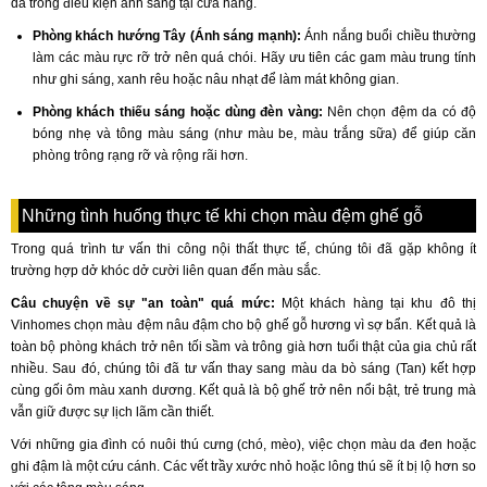
da trong điều kiện ánh sáng tại cửa hàng.
Phòng khách hướng Tây (Ánh sáng mạnh):
Ánh nắng buổi chiều thường
làm các màu rực rỡ trở nên quá chói. Hãy ưu tiên các gam màu trung tính
như ghi sáng, xanh rêu hoặc nâu nhạt để làm mát không gian.
Phòng khách thiếu sáng hoặc dùng đèn vàng:
Nên chọn đệm da có độ
bóng nhẹ và tông màu sáng (như màu be, màu trắng sữa) để giúp căn
phòng trông rạng rỡ và rộng rãi hơn.
Những tình huống thực tế khi chọn màu đệm ghế gỗ
Trong quá trình tư vấn thi công nội thất thực tế, chúng tôi đã gặp không ít
trường hợp dở khóc dở cười liên quan đến màu sắc.
Câu chuyện về sự "an toàn" quá mức:
Một khách hàng tại khu đô thị
Vinhomes chọn màu đệm nâu đậm cho bộ ghế gỗ hương vì sợ bẩn. Kết quả là
toàn bộ phòng khách trở nên tối sầm và trông già hơn tuổi thật của gia chủ rất
nhiều. Sau đó, chúng tôi đã tư vấn thay sang màu da bò sáng (Tan) kết hợp
cùng gối ôm màu xanh dương. Kết quả là bộ ghế trở nên nổi bật, trẻ trung mà
vẫn giữ được sự lịch lãm cần thiết.
Với những gia đình có nuôi thú cưng (chó, mèo), việc chọn màu da đen hoặc
ghi đậm là một cứu cánh. Các vết trầy xước nhỏ hoặc lông thú sẽ ít bị lộ hơn so