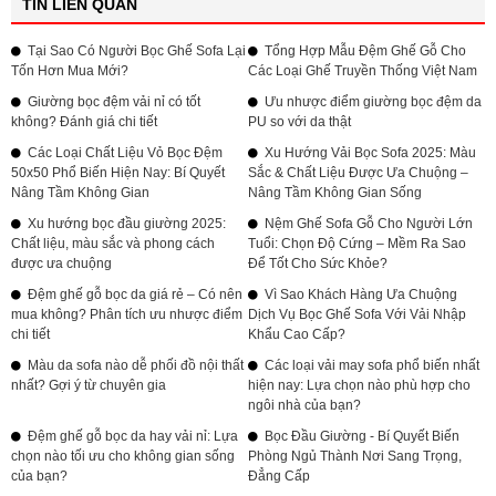
TIN LIÊN QUAN
Tại Sao Có Người Bọc Ghế Sofa Lại
Tổng Hợp Mẫu Đệm Ghế Gỗ Cho
Tốn Hơn Mua Mới?
Các Loại Ghế Truyền Thống Việt Nam
Giường bọc đệm vải nỉ có tốt
Ưu nhược điểm giường bọc đệm da
không? Đánh giá chi tiết
PU so với da thật
Các Loại Chất Liệu Vỏ Bọc Đệm
Xu Hướng Vải Bọc Sofa 2025: Màu
50x50 Phổ Biến Hiện Nay: Bí Quyết
Sắc & Chất Liệu Được Ưa Chuộng –
Nâng Tầm Không Gian
Nâng Tầm Không Gian Sống
Xu hướng bọc đầu giường 2025:
Nệm Ghế Sofa Gỗ Cho Người Lớn
Chất liệu, màu sắc và phong cách
Tuổi: Chọn Độ Cứng – Mềm Ra Sao
được ưa chuộng
Để Tốt Cho Sức Khỏe?
Đệm ghế gỗ bọc da giá rẻ – Có nên
Vì Sao Khách Hàng Ưa Chuộng
mua không? Phân tích ưu nhược điểm
Dịch Vụ Bọc Ghế Sofa Với Vải Nhập
chi tiết
Khẩu Cao Cấp?
Màu da sofa nào dễ phối đồ nội thất
Các loại vải may sofa phổ biến nhất
nhất? Gợi ý từ chuyên gia
hiện nay: Lựa chọn nào phù hợp cho
ngôi nhà của bạn?
Đệm ghế gỗ bọc da hay vải nỉ: Lựa
Bọc Đầu Giường - Bí Quyết Biến
chọn nào tối ưu cho không gian sống
Phòng Ngủ Thành Nơi Sang Trọng,
của bạn?
Đẳng Cấp