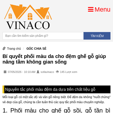
Menu
Trang chủ
GÓC CHIA SẺ
Bí quyết phối màu da cho đệm ghế gỗ giúp
nâng tầm không gian sống
07/05/2026 - 10:10 AM
sofavinaco
145 Lượt xem
Nguyên tắc phối màu đệm da dựa trên chất liệu gỗ
Mỗi loại gỗ có một sắc độ và vân gỗ riêng biệt. Để đệm da không "nuốt chửng"
vẻ đẹp của gỗ, chúng ta cần tuân thủ các quy tắc phối màu chuyên nghiệp.
1. Phối màu cho ghế gỗ sồi, gỗ tần bì