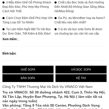
3 Mẫu Đệm Ghế Gỗ Phòng Khách
Chất Liệu Bọc Sofa và Ảnh Hưởng
Đẹp Độc Đáo, Phù Hợp Mọi Phong
Đến Nhiệt Độ Không Gian Sống (Mùa
Cách Nội Thất
Hè/Mùa Đông)
Cách Chọn Đệm Ghế Phù Hợp Với
Da PU, da Microfiber hay da Nano?
Từng Loại Gỗ Tự Nhiên
Chất liệu nào bền nhất?
Tự Làm Nệm Ngồi Bệt Từ Vải Bọc
5 lý do vải bọc sofa Soho Bỉ được
Dư: Đơn Giản, Tiết Kiệm & Độc Đáo!
ưa chuộng tại các căn hộ cao cấp
Xem thêm:
,
Bình luận:
GHẾ SOFA
VẢI BỌC SOFA
BÀN SOFA
KỆ TIVI
Công Ty TNHH Thương Mại Và Dịch Vụ VINACO Việt Nam
Trụ sở
VINACO
: Số 39 đường nhánh 422, Cụm 3, Thôn Hạ Hội,
Xã Tân Lập, Huyện Đan Phượng, Tp. Hà Nội ( làm việc tất cả
các ngày trong tuần)
Văn phòng: Tầng 9 Tòa nhà 3D Center, Phường Dịch Vọng