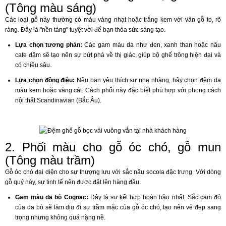
(Tông màu sáng)
Các loại gỗ này thường có màu vàng nhạt hoặc trắng kem với vân gỗ to, rõ
ràng. Đây là "nền tảng" tuyệt vời để bạn thỏa sức sáng tạo.
Lựa chọn tương phản:
Các gam màu da như đen, xanh than hoặc nâu
cafe đậm sẽ tạo nên sự bứt phá về thị giác, giúp bộ ghế trông hiện đại và
có chiều sâu.
Lựa chọn đồng điệu:
Nếu bạn yêu thích sự nhẹ nhàng, hãy chọn đệm da
màu kem hoặc vàng cát. Cách phối này đặc biệt phù hợp với phong cách
nội thất Scandinavian (Bắc Âu).
2. Phối màu cho gỗ óc chó, gỗ mun
(Tông màu trầm)
Gỗ óc chó đại diện cho sự thượng lưu với sắc nâu socola đặc trưng. Với dòng
gỗ quý này, sự tinh tế nên được đặt lên hàng đầu.
Gam màu da bò Cognac:
Đây là sự kết hợp hoàn hảo nhất. Sắc cam đỏ
của da bò sẽ làm dịu đi sự trầm mặc của gỗ óc chó, tạo nên vẻ đẹp sang
trọng nhưng không quá nặng nề.