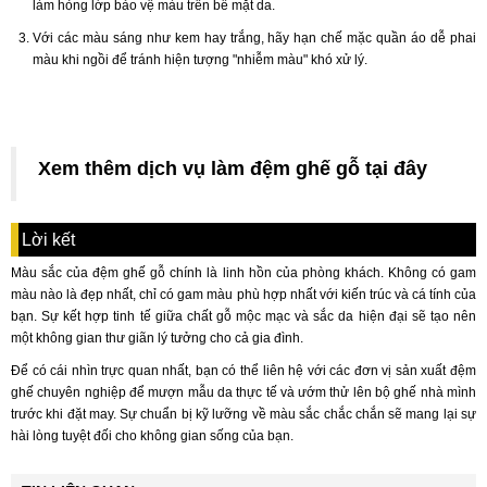
làm hỏng lớp bảo vệ màu trên bề mặt da.
Với các màu sáng như kem hay trắng, hãy hạn chế mặc quần áo dễ phai
màu khi ngồi để tránh hiện tượng "nhiễm màu" khó xử lý.
Xem thêm dịch vụ làm đệm ghế gỗ
tại đây
Lời kết
Màu sắc của đệm ghế gỗ chính là linh hồn của phòng khách. Không có gam
màu nào là đẹp nhất, chỉ có gam màu phù hợp nhất với kiến trúc và cá tính của
bạn. Sự kết hợp tinh tế giữa chất gỗ mộc mạc và sắc da hiện đại sẽ tạo nên
một không gian thư giãn lý tưởng cho cả gia đình.
Để có cái nhìn trực quan nhất, bạn có thể liên hệ với các đơn vị sản xuất đệm
ghế chuyên nghiệp để mượn mẫu da thực tế và ướm thử lên bộ ghế nhà mình
trước khi đặt may. Sự chuẩn bị kỹ lưỡng về màu sắc chắc chắn sẽ mang lại sự
hài lòng tuyệt đối cho không gian sống của bạn.