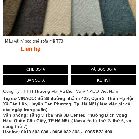
Mẫu vải nỉ bọc ghế sofa mã T73
Liên hệ
GHẾ SOFA
VẢI BỌC SOFA
BÀN SOFA
KỆ TIVI
Công Ty TNHH Thương Mại Và Dịch Vụ VINACO Việt Nam
Trụ sở
VINACO
: Số 39 đường nhánh 422, Cụm 3, Thôn Hạ Hội,
Xã Tân Lập, Huyện Đan Phượng, Tp. Hà Nội ( làm việc tất cả
các ngày trong tuần)
Văn phòng: Tầng 9 Tòa nhà 3D Center, Phường Dịch Vọng
Hậu, Quận Cầu Giấy, TP Hà Nội. ( làm việc từ thứ 2- thứ 6, và
sáng thứ 7)
Hotline: 0918 593 088 - 0968 932 398 - 0985 572 409