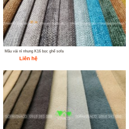
Mẫu vải nỉ nhung K16 bọc ghế sofa
Liên hệ