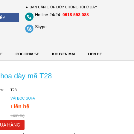
► BẠN CẦN GIÚP ĐỠ? CHÚNG TÔI Ở ĐÂY
Hotline 24/24:
0918 593 088
Skype:
HẾ
GÓC CHIA SẺ
KHUYẾN MẠI
LIÊN HỆ
ỉ hoa dày mã T28
m:
T28
VẢI BỌC SOFA
Liên hệ
Liên hệ
UA HÀNG