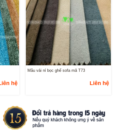
Mẫu vải nỉ bọc ghế sofa mã T73
Liên hệ
Liên hệ