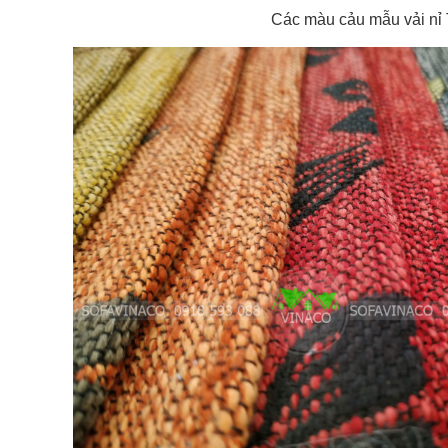
Các màu cảu mẫu vải nỉ