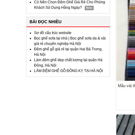
Có Nên Chọn Đệm Ghế Giá Rẻ Cho Phòng
Khách Sử Dụng Hằng Ngày?
New
BÀI ĐỌC NHIỀU
Sơ đồ cấu trúc website
Bọc ghế sofa tại nhà | Bọc ghế sofa da & vải
giá rẻ chuyên nghiệp Hà Nội
Đệm ghế gỗ giá rẻ tại quận Hai Bà Trưng,
Hà Nội
Làm đệm ghế đẹp chất lượng tại quận Hà
Đông, Hà Nội
LÀM ĐỆM GHẾ GỖ ĐỒNG KỴ TẠI HÀ NỘI
Mẫu vải t