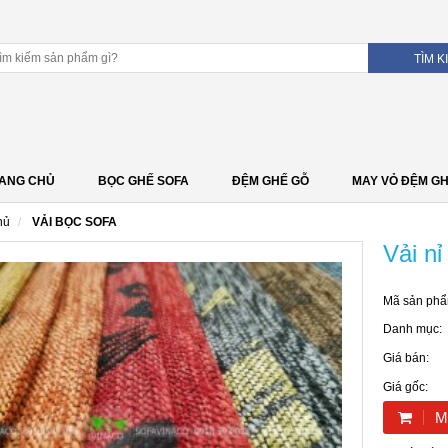
ANG CHỦ
BỌC GHẾ SOFA
ĐỆM GHẾ GỖ
MAY VỎ ĐỆM G
hủ
VẢI BỌC SOFA
Vải n
Mã sản phẩ
Danh mục:
Giá bán:
Giá gốc:
M