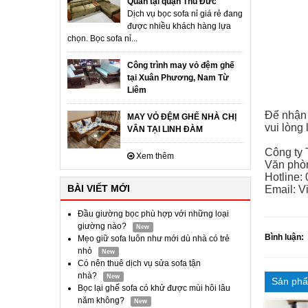
Quân tại quận Thủ Đức
Dịch vụ bọc sofa nỉ giá rẻ đang
được nhiều khách hàng lựa
chọn. Bọc sofa nỉ...
Công trình may vỏ đệm ghế
tại Xuân Phương, Nam Từ
Liêm
Để nhận 
MAY VỎ ĐỆM GHẾ NHÀ CHỊ
vui lòng 
VÂN TẠI LINH ĐÀM
Công ty
Xem thêm
Văn phòn
Hotline:
BÀI VIẾT MỚI
Email: 
Đầu giường bọc phù hợp với những loại
giường nào?
New
Bình luận:
Mẹo giữ sofa luôn như mới dù nhà có trẻ
nhỏ
New
Có nên thuê dịch vụ sửa sofa tận
nhà?
New
Sản phẩ
Bọc lại ghế sofa có khử được mùi hôi lâu
năm không?
New