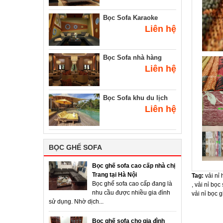
Bọc Sofa Karaoke
Liên hệ
Bọc Sofa nhà hàng
Liên hệ
Bọc Sofa khu du lịch
Liên hệ
BỌC GHẾ SOFA
Bọc ghế sofa cao cấp nhà chị
Trang tại Hà Nội
Tag:
vải nỉ
Bọc ghế sofa cao cấp đang là
,
vải nỉ bọc 
nhu cầu được nhiều gia đình
vải nỉ bọc 
sử dụng. Nhờ dịch...
Bọc ghế sofa cho gia đình