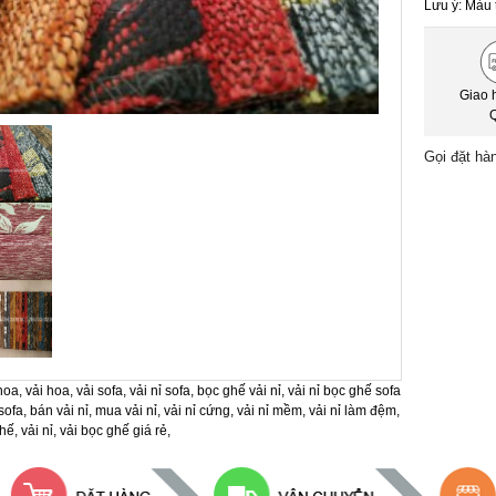
Lưu ý: Màu 
Giao 
Gọi đặt hà
 hoa
,
vải hoa
,
vải sofa
,
vải nỉ sofa
,
bọc ghế vải nỉ
,
vải nỉ bọc ghế sofa
sofa
,
bán vải nỉ
,
mua vải nỉ
,
vải nỉ cứng
,
vải nỉ mềm
,
vải nỉ làm đệm
,
ghế
,
vải nỉ
,
vải bọc ghế giá rẻ
,