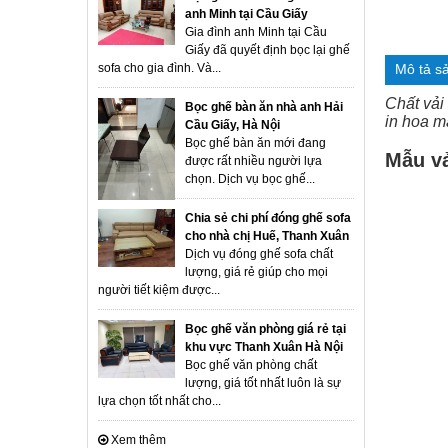
anh Minh tại Cầu Giấy
Gia đình anh Minh tại Cầu
Giấy đã quyết định bọc lại ghế
sofa cho gia đình. Và...
Mô tả s
Chất vải 
Bọc ghế bàn ăn nhà anh Hải
in hoa m
Cầu Giấy, Hà Nội
Bọc ghế bàn ăn mới đang
Mẫu vả
được rất nhiều người lựa
chọn. Dịch vụ bọc ghế...
Chia sẻ chi phí đóng ghế sofa
cho nhà chị Huế, Thanh Xuân
Dịch vụ đóng ghế sofa chất
lượng, giá rẻ giúp cho mọi
người tiết kiệm được...
Bọc ghế văn phòng giá rẻ tại
khu vực Thanh Xuân Hà Nội
Bọc ghế văn phòng chất
lượng, giá tốt nhất luôn là sự
lựa chọn tốt nhất cho...
Xem thêm